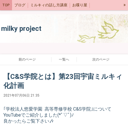
»
TOP
ブログ
ミルキィの話し方講座
お喋り屋
ネットショップ
スケジュール
milky project
前のページ
一覧へ
次のページ
【C&S学院とは】第23回宇宙ミルキィ
化計画
2021年07月06日 21:35
｢学校法人悠愛学園 高等専修学校 C&S学院｣について
YouTubeでご紹介しました(*ﾟ▽ﾟ)ﾉ
良かったらご覧下さい🎶